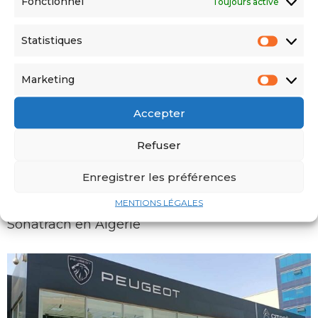
Fonctionnel
Toujours activé
MHE : L’Algérie suspend l’importation des
bovins français
Statistiques
Marketing
Accepter
Refuser
Enregistrer les préférences
MENTIONS LÉGALES
TotalEnergies consolide son partenariat avec
Sonatrach en Algérie