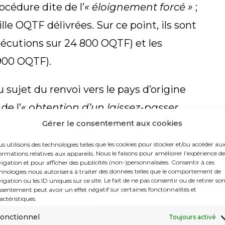
rocédure dite de l’
« éloignement forcé »
;
le OQTF délivrées. Sur ce point, ils sont
xécutions sur 24 800 OQTF) et les
900 OQTF).
u sujet du renvoi vers le pays d’origine
de l’
« obtention d’un laissez-passer
Gérer le consentement aux cookies
rigine [qui] est nécessaire afin de
tats d’origine sont souverains dans la
s utilisons des technologies telles que les cookies pour stocker et/ou accéder au
ormations relatives aux appareils. Nous le faisons pour améliorer l’expérience de
ssortissants. La France rencontre de
igation et pour afficher des publicités (non-)personnalisées. Consentir à ces
hnologies nous autorisera à traiter des données telles que le comportement de
s laissez-passer »
. Ce qui a été d’ailleurs
igation ou les ID uniques sur ce site. Le fait de ne pas consentir ou de retirer so
sentement peut avoir un effet négatif sur certaines fonctonnalités et
n, de nombreuses fois, entre la France et
actéristiques.
onctionnel
Toujours activé