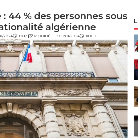
 : 44 % des personnes sous
L
tionalité algérienne
01/2024
19H21
MODIFIÉ LE : 09/01/2024
11H09