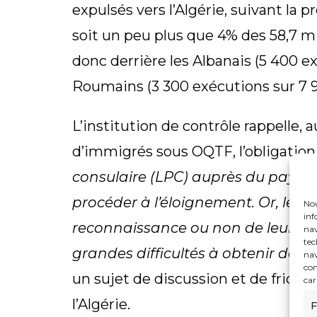
expulsés vers l’Algérie, suivant la p
soit un peu plus que 4% des 58,7 mil
donc derrière les Albanais (5 400 e
Roumains (3 300 exécutions sur 7 
L’institution de contrôle rappelle, a
d’immigrés sous OQTF, l’obligation 
consulaire (LPC) auprès du pays d’o
procéder à l’éloignement. Or, les É
Nou
inf
reconnaissance ou non de leurs re
nav
tec
grandes difficultés à obtenir de tel
nav
con
un sujet de discussion et de frictio
car
l’Algérie.
F