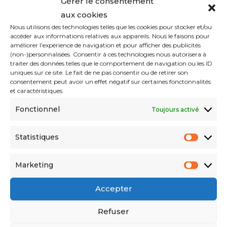
Gérer le consentement
travaillent et qui sont en situation
aux cookies
régulière, ils devraient eux aussi attendre
Nous utilisons des technologies telles que les cookies pour stocker et/ou
accéder aux informations relatives aux appareils. Nous le faisons pour
30 mois pour pouvoir bénéficier des
améliorer l’expérience de navigation et pour afficher des publicités
(non-)personnalisées. Consentir à ces technologies nous autorisera à
mêmes aides, à l’exception de l’APL qu’ils
traiter des données telles que le comportement de navigation ou les ID
uniques sur ce site. Le fait de ne pas consentir ou de retirer son
peuvent recevoir au bout de 3 mois de
consentement peut avoir un effet négatif sur certaines fonctonnalités
et caractéristiques.
travail.
Fonctionnel
Toujours activé
2.
Quotas migratoires
Statistiques
Dans le projet de loi présenté par le
Marketing
ministre de l’Intérieur, il n’y avait aucune
Accepter
référence à la création de quotas
d’étrangers qui viendraient travailler en
Refuser
France. Désormais, c’est chose faite grâce