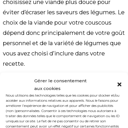
choisissez une viande plus douce pour
éviter d’écraser les saveurs des légumes. Le
choix de la viande pour votre couscous
dépend donc principalement de votre goût
personnel et de la variété de légumes que
vous avez choisi d’inclure dans votre
recette.
Quels sont les meilleurs légumes pour
Gérer le consentement
un couscous ?
aux cookies
Nous utilisons des technologies telles que les cookies pour stocker et/ou
Dans la plupart des recettes de couscous,
accéder aux informations relatives aux appareils. Nous le faisons pour
améliorer l’expérience de navigation et pour afficher des publicités
les carottes et les courgettes sont
(non-)personnalisées. Consentir à ces technologies nous autorisera à
traiter des données telles que le comportement de navigation ou les ID
considérées comme des ingrédients
uniques sur ce site. Le fait de ne pas consentir ou de retirer son
consentement peut avoir un effet négatif sur certaines fonctonnalités