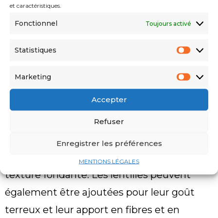
incontournables. Les carottes apportent
et caractéristiques.
Fonctionnel
une note sucrée et de la couleur à la sauce
Toujours activé
du couscous, tandis que les courgettes
Statistiques
apportent une texture tendre.
Marketing
En plus de ces deux légumes, il existe une
Accepter
variété d’autres légumes qui peuvent être
ajoutés pour compléter le plat. Les pois
Refuser
chiches sont un choix populaire pour leur
Enregistrer les préférences
apport en protéines végétales et leur
MENTIONS LÉGALES
texture fondante. Les lentilles peuvent
également être ajoutées pour leur goût
terreux et leur apport en fibres et en