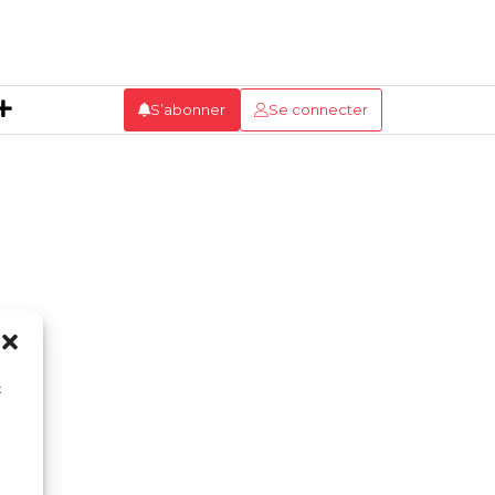
S’abonner
Se connecter
x
n