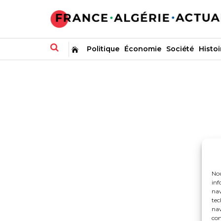
Politique
Économie
Société
Histoi
Nou
inf
nav
tec
nav
con