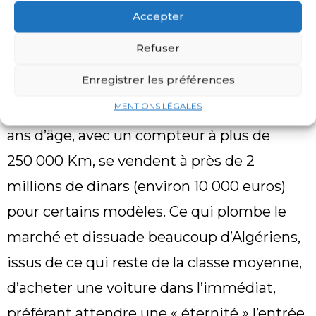
véhicules d’occasion assez élevés. Dans les
Accepter
marchés hebdomadaires ou sur les sites de
Refuser
vente spécialisés, les prix des voitures
Enregistrer les préférences
usagées atteignent des cimes
MENTIONS LÉGALES
inimaginables. Des véhicules de plus de 10
ans d’âge, avec un compteur à plus de
250 000 Km, se vendent à près de 2
millions de dinars (environ 10 000 euros)
pour certains modèles. Ce qui plombe le
marché et dissuade beaucoup d’Algériens,
issus de ce qui reste de la classe moyenne,
d’acheter une voiture dans l’immédiat,
préférant attendre une « éternité » l’entrée