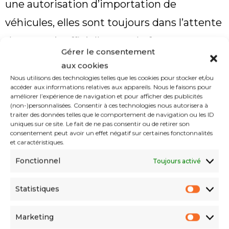
une autorisation d’importation de
véhicules, elles sont toujours dans l’attente
de recevoir officiellement le fameux
Gérer le consentement
sésame. En attendant, elles ont préparé un
aux cookies
réseau de sous-traitants sur l’ensemble du
Nous utilisons des technologies telles que les cookies pour stocker et/ou
accéder aux informations relatives aux appareils. Nous le faisons pour
territoire national. Ces showrooms et
améliorer l’expérience de navigation et pour afficher des publicités
(non-)personnalisées. Consentir à ces technologies nous autorisera à
garages qui portent les noms d’enseignes
traiter des données telles que le comportement de navigation ou les ID
uniques sur ce site. Le fait de ne pas consentir ou de retirer son
Opel et Jac restent donc fermés pour
consentement peut avoir un effet négatif sur certaines fonctonnalités
et caractéristiques.
l’instant.
Fonctionnel
Toujours activé
Au grand dam des citoyens, ce contexte de
Statistiques
transition que connaît le marché
automobile algérien maintient les prix des
Marketing