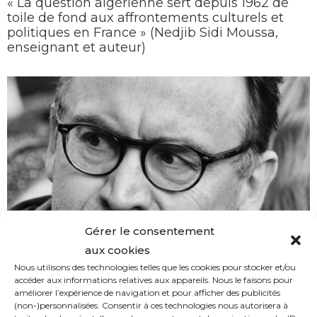
« La question algérienne sert depuis 1962 de
toile de fond aux affrontements culturels et
politiques en France » (Nedjib Sidi Moussa,
enseignant et auteur)
« Les activités tortionnaires de Jean-Marie Le
Gérer le consentement
Pen en Algérie ont été documentées dès 1957 »
aux cookies
(Fabrice Riceputi, historien)
Nous utilisons des technologies telles que les cookies pour stocker et/ou
accéder aux informations relatives aux appareils. Nous le faisons pour
améliorer l’expérience de navigation et pour afficher des publicités
(non-)personnalisées. Consentir à ces technologies nous autorisera à