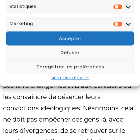
société algérienne est multiple d’où les
Statistiques
différences de visions sur tous les plans.
Mais cela doit être une richesse et non pas
Marketing
un obstacle à la construction d’un Etat de
Accepter
droit et de justice sociale.
Refuser
Je veux dire, il faut sortir de la politique
Enregistrer les préférences
politicienne. Le débat politique ne peut
MENTIONS LÉGALES
pas faire changer les avis aux partisans ou
les convaincre de déserter leurs
convictions idéologiques. Néanmoins, cela
ne doit pas empêcher ces gens-là, avec
leurs divergences, de se retrouver sur le