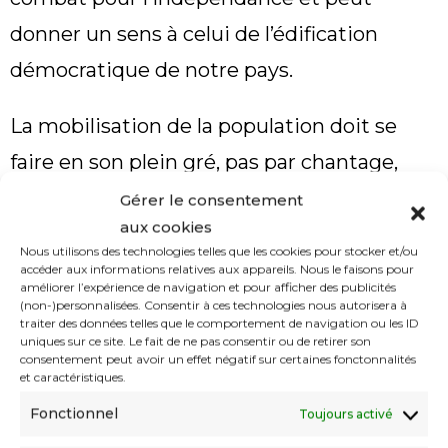
donner un sens à celui de l’édification
démocratique de notre pays.
La mobilisation de la population doit se
faire en son plein gré, pas par chantage,
menaces ou autres tromperies
Gérer le consentement
aux cookies
idéologiques des intégrismes de toute
Nous utilisons des technologies telles que les cookies pour stocker et/ou
sorte. Encore une fois, je dis qu’il faut tirer
accéder aux informations relatives aux appareils. Nous le faisons pour
améliorer l’expérience de navigation et pour afficher des publicités
des leçons de notre histoire. Durant la
(non-)personnalisées. Consentir à ces technologies nous autorisera à
traiter des données telles que le comportement de navigation ou les ID
guerre de libération, nous avons pu réussir
uniques sur ce site. Le fait de ne pas consentir ou de retirer son
consentement peut avoir un effet négatif sur certaines fonctonnalités
un consensus national autour d’un intérêt
et caractéristiques.
commun qui était l’indépendance. La
Fonctionnel
Toujours activé