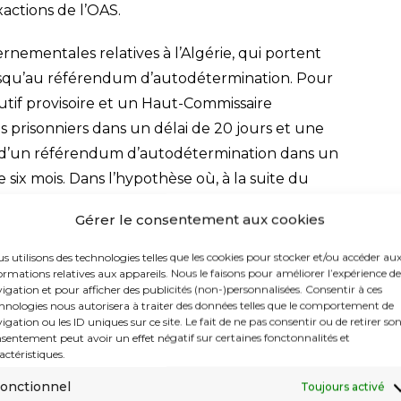
actions de l’OAS.
vernementales relatives à l’Algérie, qui portent
jusqu’au référendum d’autodétermination. Pour
utif provisoire et un Haut-Commissaire
des prisonniers dans un délai de 20 jours et une
on d’un référendum d’autodétermination dans un
ix mois. Dans l’hypothèse où, à la suite du
ait retenue : des garanties prévues pour les
Gérer le consentement aux cookies
t français ; la programmation du retrait des forces
s utilisons des technologies telles que les cookies pour stocker et/ou accéder au
ormations relatives aux appareils. Nous le faisons pour améliorer l’expérience de
igation et pour afficher des publicités (non-)personnalisées. Consentir à ces
hnologies nous autorisera à traiter des données telles que le comportement de
igation ou les ID uniques sur ce site. Le fait de ne pas consentir ou de retirer so
sentement peut avoir un effet négatif sur certaines fonctonnalités et
actéristiques.
onctionnel
Toujours activé