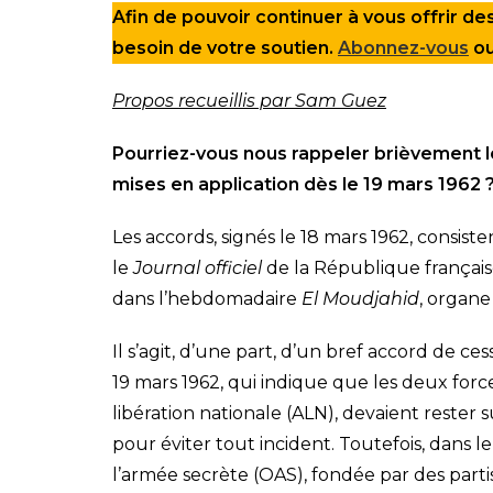
Afin de pouvoir continuer à vous offrir des
besoin de votre soutien.
Abonnez-vous
o
Propos recueillis par Sam Guez
Pourriez-vous nous rappeler brièvement le
mises en application dès le 19 mars 1962 
Les accords, signés le 18 mars 1962, consi
le
Journal officiel
de la République français
dans l’hebdomadaire
El Moudjahid
, organe
Il s’agit, d’une part, d’un bref accord de ce
19 mars 1962, qui indique que les deux forc
libération nationale (ALN), devaient rester 
pour éviter tout incident. Toutefois, dans l
l’armée secrète (OAS), fondée par des partis