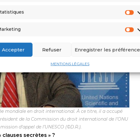
tatistiques
arketing
Accepter
Refuser
Enregistrer les préférence
MENTIONS LÉGALES
ondiale en droit international. À ce titre, il a occupé
, président de la Commission du droit international de l’ONU
mission d’appel de l’UNESCO (©D.R.).
« clauses secrètes » ?