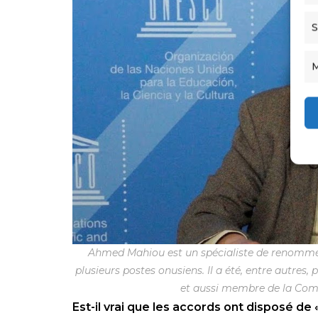
S
M
Ahmed Mahiou est un spécialiste de renommée m
plusieurs postes onusiens. Il a été, entre autres
et aussi membre de la Com
Est-il vrai que les accords ont disposé de 