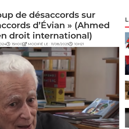
coup de désaccords sur
L
 accords d’Évian » (Ahmed
n droit international)
2024
15H00
MODIFIÉ LE : 11/08/2025
10H21