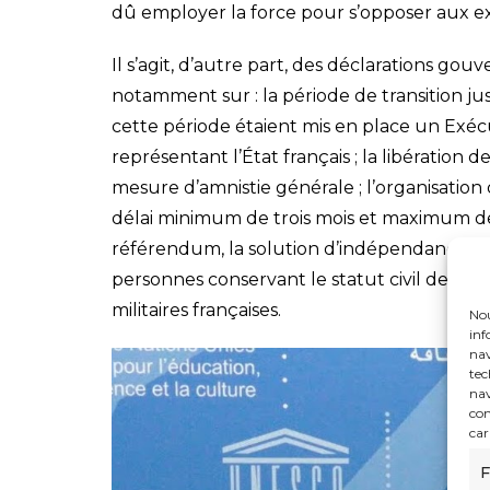
dû employer la force pour s’opposer aux ex
Il s’agit, d’autre part, des déclarations gou
notamment sur : la période de transition 
cette période étaient mis en place un Exéc
représentant l’État français ; la libération 
mesure d’amnistie générale ; l’organisati
délai minimum de trois mois et maximum de s
référendum, la solution d’indépendance ser
personnes conservant le statut civil de droi
militaires françaises.
Nou
inf
nav
tec
nav
con
car
F