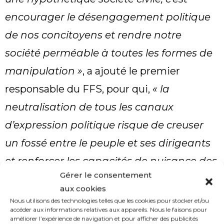
encourager le désengagement politique
de nos concitoyens et rendre notre
société perméable à toutes les formes de
manipulation »
, a ajouté le premier
responsable du FFS, pour qui,
« la
neutralisation de tous les canaux
d’expression politique risque de creuser
un fossé entre le peuple et ses dirigeants
et renforcer les capacités de nuisance des
Gérer le consentement
extrémismes de tout bord »
.
aux cookies
Nous utilisons des technologies telles que les cookies pour stocker et/ou
Le FFS envisage une plateforme de
accéder aux informations relatives aux appareils. Nous le faisons pour
propositions de toute la classe politique
améliorer l’expérience de navigation et pour afficher des publicités