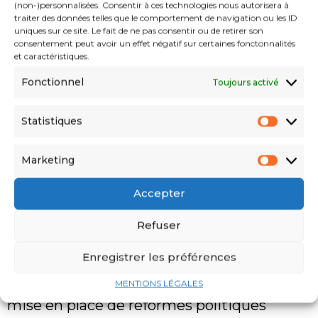
(non-)personnalisées. Consentir à ces technologies nous autorisera à
algérienne
traiter des données telles que le comportement de navigation ou les ID
uniques sur ce site. Le fait de ne pas consentir ou de retirer son
consentement peut avoir un effet négatif sur certaines fonctonnalités
Pour avancer rapidement et concrétiser
et caractéristiques.
son projet, le FFS tend une main à toutes
Fonctionnel
Toujours activé
les formations politiques et organisations
Statistiques
de la société civile, à condition qu’elles
soient
« respectueuses du cadre
Marketing
constitutionnel et des lois de la
Accepter
République »
. Des discussions
Refuser
approfondies seront ainsi engagées avec
elles dans le but de trouver un cadre
Enregistrer les préférences
politique commun qui peut garantir la
MENTIONS LÉGALES
mise en place de réformes politiques