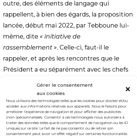
outre, des éléments de langage qui
rappellent, à bien des égards, la proposition
lancée, début mai 2022, par Tebboune lui-
même, dite
« initiative de
rassemblement »
. Celle-ci, faut-il le
rappeler, et après les rencontres que le
Président a eu séparément avec les chefs
de nombreuses formations politiques,
Gérer le consentement
devait déboucher sur une
« rencontre
aux cookies
Nous utilisons des technologies telles que les cookies pour stocker et/ou
inclusive des partis politiques »
. Elle ne
accéder aux informations relatives aux appareils. Nous le faisons pour
améliorer l’expérience de navigation et pour afficher des publicités
s’est finalement jamais tenue.
(non-)personnalisées. Consentir à ces technologies nous autorisera à
traiter des données telles que le comportement de navigation ou les ID
L’avenir de cette initiative entre les
uniques sur ce site. Le fait de ne pas consentir ou de retirer son
consentement peut avoir un effet négatif sur certaines fonctonnalités