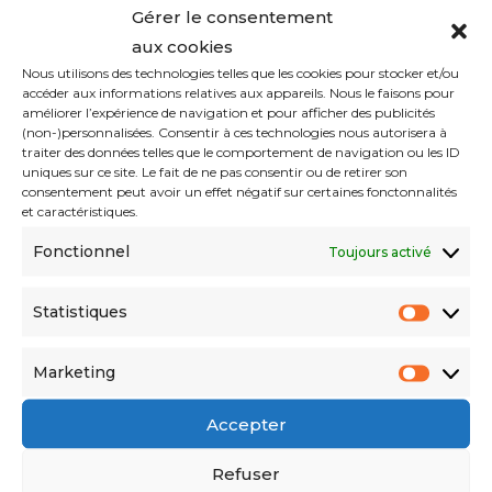
Gérer le consentement
aux cookies
Nous utilisons des technologies telles que les cookies pour stocker et/ou
accéder aux informations relatives aux appareils. Nous le faisons pour
améliorer l’expérience de navigation et pour afficher des publicités
POLITIQUE
(non-)personnalisées. Consentir à ces technologies nous autorisera à
Accord franco-algérien de 1968 : l’impossible révision
traiter des données telles que le comportement de navigation ou les ID
unilatérale !
uniques sur ce site. Le fait de ne pas consentir ou de retirer son
consentement peut avoir un effet négatif sur certaines fonctonnalités
et caractéristiques.
Fonctionnel
Toujours activé
Statistiques
Marketing
POLITIQUE
Emmanuel Macron refuse de revenir sur l’accord franco-
algérien de 1968
Accepter
Refuser