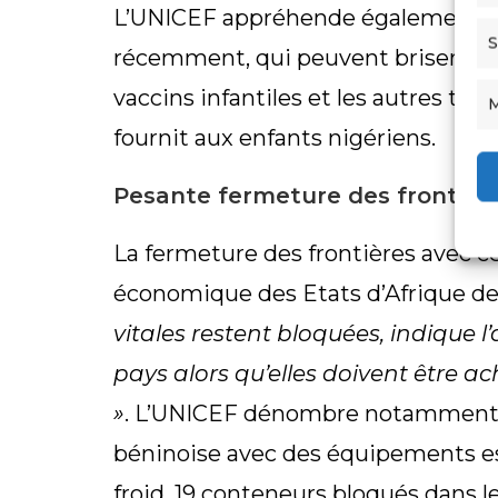
L’UNICEF appréhende également les
S
récemment, qui peuvent briser la ch
vaccins infantiles et les autres ty
M
fournit aux enfants nigériens.
Pesante fermeture des frontièr
La fermeture des frontières avec
économique des Etats d’Afrique de 
vitales restent bloquées, indique l
pays alors qu’elles doivent être a
»
. L’UNICEF dénombre notamment : 
béninoise avec des équipements es
froid, 19 conteneurs bloqués dans l