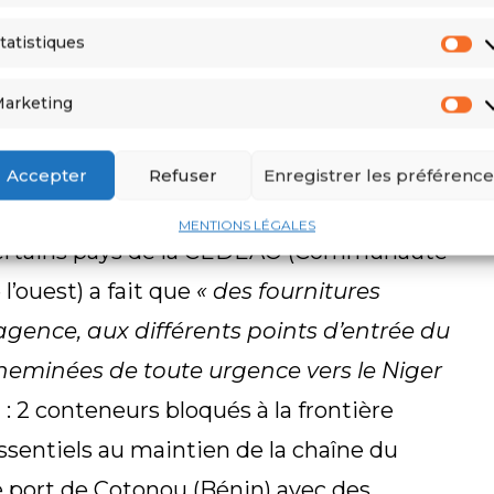
 pénuries d’électricité, constatées
tatistiques
aîne de froid et mettre en péril les
pes de médicaments que l’organisation
arketing
Accepter
Refuser
Enregistrer les préférence
es avec les pays de la CEDEAO
MENTIONS LÉGALES
 certains pays de la CEDEAO (Communauté
l’ouest) a fait que
« des fournitures
’agence, aux différents points d’entrée du
cheminées de toute urgence vers le Niger
2 conteneurs bloqués à la frontière
sentiels au maintien de la chaîne du
e port de Cotonou (Bénin) avec des