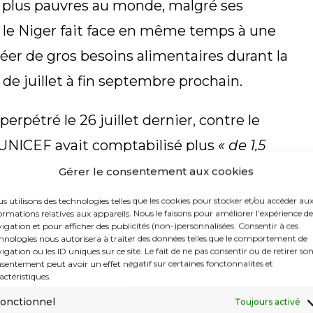
 plus pauvres au monde, malgré ses
le Niger fait face en même temps à une
réer de gros besoins alimentaires durant la
d de juillet à fin septembre prochain.
perpétré le 26 juillet dernier, contre le
UNICEF avait comptabilisé plus
« de 1,5
s souffrant de malnutrition, dont au
Gérer le consentement aux cookies
me la plus mortelle de malnutrition »
.
s utilisons des technologies telles que les cookies pour stocker et/ou accéder au
ormations relatives aux appareils. Nous le faisons pour améliorer l’expérience de
igation et pour afficher des publicités (non-)personnalisées. Consentir à ces
enter
« si les prix des denrées alimentaires
hnologies nous autorisera à traiter des données telles que le comportement de
igation ou les ID uniques sur ce site. Le fait de ne pas consentir ou de retirer so
écession économique frappe les familles,
sentement peut avoir un effet négatif sur certaines fonctonnalités et
actéristiques.
ours selon la même source.
onctionnel
Toujours activé