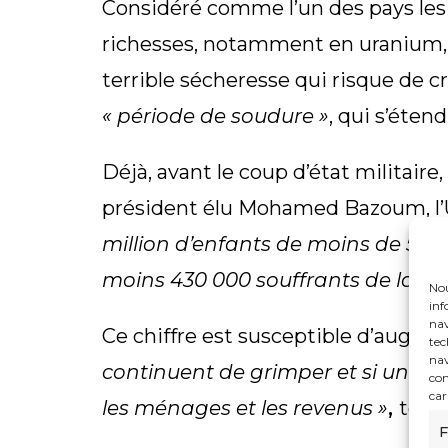
Considéré comme l’un des pays les
richesses, notamment en uranium, 
terrible sécheresse qui risque de c
« période de soudure »
, qui s’éten
Déjà, avant le coup d’état militaire, 
président élu Mohamed Bazoum, l’
million d’enfants de moins de 5 an
moins 430 000 souffrants de la for
Nou
inf
nav
Ce chiffre est susceptible d’augm
tec
nav
continuent de grimper et si une r
con
car
les ménages et les revenus »
,
touj
F