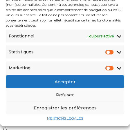
(non-)personnalisées. Consentir à ces technologies nous autorisera à
traiter des données telles que le comportement de navigation ou les ID
uniques sur ce site. Le fait de ne pas consentir ou de retirer son
consentement peut avoir un effet négatif sur certaines fonctonnalités
et caractéristiques.
Fonctionnel
Toujours activé
Crise au Niger : La malnutrition, l’autre danger
mortel selon l’UNICEF
Statistiques
Marketing
Accepter
Refuser
Enregistrer les préférences
Jeux olympiques 2024 : Quelles sont les
MENTIONS LÉGALES
chances de médailles algériennes ?