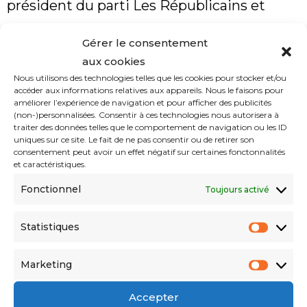
président du parti Les Républicains et
député des Alpes-Maritimes, a déclaré qu’il
Gérer le consentement
ne veut
« plus voir Youcef Atal sous le
aux cookies
maillot de l’OGC Nice »
.
Nous utilisons des technologies telles que les cookies pour stocker et/ou
accéder aux informations relatives aux appareils. Nous le faisons pour
améliorer l’expérience de navigation et pour afficher des publicités
(non-)personnalisées. Consentir à ces technologies nous autorisera à
Les regrets et les excuses du joueur,
traiter des données telles que le comportement de navigation ou les ID
uniques sur ce site. Le fait de ne pas consentir ou de retirer son
menant jusqu’ici une carrière exemplaire
consentement peut avoir un effet négatif sur certaines fonctonnalités
et caractéristiques.
avec le club azuréen qu’il a rejoint en 2018,
Fonctionnel
ne suffisent pas à l’extirper d’une tempête
Toujours activé
politico-médiatique qu’il a provoquée avec
Statistiques
sa publication, dont il n’a pas su mesurer la
portée sur son avenir sportif, dans un
Marketing
contexte où la France vit des tiraillements
Accepter