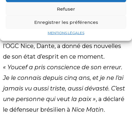
sans précédents autour du conflit israélo-
Refuser
palestinien. Atal n’a pas pris la parole
Enregistrer les préférences
publiquement pour ne pas alimenter la
MENTIONS LÉGALES
polémique, néanmoins le capitaine de
l’OGC Nice, Dante, a donné des nouvelles
de son état d’esprit en ce moment.
« Youcef a pris conscience de son erreur.
Je le connais depuis cinq ans, et je ne l’ai
jamais vu aussi triste, aussi dévasté. C’est
une personne qui veut la paix »
, a déclaré
le défenseur brésilien à
Nice Matin
.