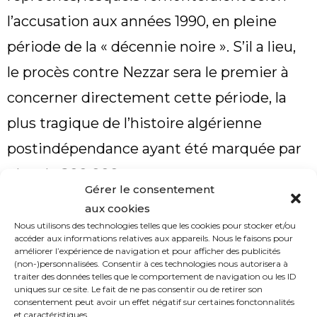
l’accusation aux années 1990, en pleine
période de la « décennie noire ». S’il a lieu,
le procès contre Nezzar sera le premier à
concerner directement cette période, la
plus tragique de l’histoire algérienne
postindépendance ayant été marquée par
plus de 200 000 personnes mortes et
Gérer le consentement
disparues.
aux cookies
Nous utilisons des technologies telles que les cookies pour stocker et/ou
Pour rappel, dans le but de rétablir la
accéder aux informations relatives aux appareils. Nous le faisons pour
améliorer l’expérience de navigation et pour afficher des publicités
sécurité dans le pays et de mettre un
(non-)personnalisées. Consentir à ces technologies nous autorisera à
traiter des données telles que le comportement de navigation ou les ID
terme au conflit armé opposant l’armée
uniques sur ce site. Le fait de ne pas consentir ou de retirer son
consentement peut avoir un effet négatif sur certaines fonctonnalités
régulière aux groupes terroristes
et caractéristiques.