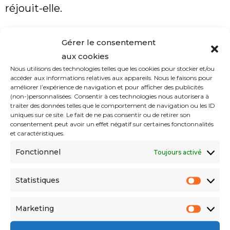
réjouit-elle.
Quant à la possibilité de faire une carrière
Gérer le consentement
aussi brillante que son aînée, Zoé Adjani est
aux cookies
Nous utilisons des technologies telles que les cookies pour stocker et/ou
très réservée :
« Je ne sais pas. Mais c’est
accéder aux informations relatives aux appareils. Nous le faisons pour
améliorer l’expérience de navigation et pour afficher des publicités
vrai que j’aimerai travailler avec des
(non-)personnalisées. Consentir à ces technologies nous autorisera à
traiter des données telles que le comportement de navigation ou les ID
artistes talentueux comme elle, en
uniques sur ce site. Le fait de ne pas consentir ou de retirer son
consentement peut avoir un effet négatif sur certaines fonctonnalités
espérant moi aussi, être à la hauteur »
.
et caractéristiques.
Dans le magazine
Gala
, elle a confié
Fonctionnel
Toujours activé
récemment n’avoir pas voulu voir les films
Statistiques
de sa tante pendant des années, pour ne
pas être influencée.
« J’ai appris à me
Marketing
protéger, cela a pu être difficile qu’on