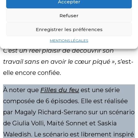
Accepter
m’identifie à elle, mais cela m’a aussi
Refuser
permis de me forger. J’ai eu tout à
prouver. Depuis trois ans, je commence
Enregistrer les préférences
seulement à regarder ses films récents.
MENTIONS LÉGALES
C’est un réel plaisir de découvrir son
travail sans en avoir le cœur piqué »
, s’est-
elle encore confiée.
À noter que
Filles du feu
est une série
composée de 6 épisodes. Elle est réalisée
par Magaly Richard-Serrano sur un scénario
de Giulia Volli, Maïté Sonnet et Saskia
Waledish. Le scénario est librement inspiré