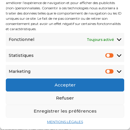
améliorer l’expérience de navigation et pour afficher des publicités
(non-)personnalisées. Consentir à ces technologies nous autorisera à
traiter des données telles que le comportement de navigation ou les ID
uniques sur ce site. Le fait de ne pas consentir ou de retirer son
consentement peut avoir un effet négatif sur certaines fonctonnalités
et caractéristiques.
Fonctionnel
Toujours activé
Coup d’Etat au Gabon : La France a-t-elle perdu
un allié ou un fardeau ?
Statistiques
Marketing
Accepter
Refuser
Enregistrer les préférences
MENTIONS LÉGALES
Équipe d’Algérie du football : Toujours pas de
président de fédé en vue !