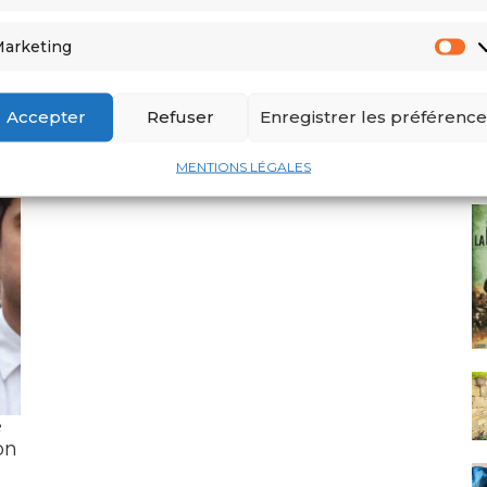
arketing
Accepter
Refuser
Enregistrer les préférence
 le « Titanic de la Méditerranée » ?
MENTIONS LÉGALES
e
on