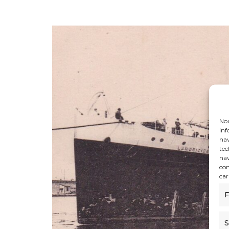
Nou
inf
nav
tec
nav
con
car
F
S