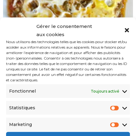
Gérer le consentement
aux cookies
Nous utilisons des technologies telles que les cookies pour stocker et/ou
accéder aux informations relatives aux appareils. Nous le faisons pour
améliorer l’expérience de navigation et pour afficher des publicités
(non-)personnalisées. Consentir à ces technologies nous autorisera à
traiter des données telles que le comportement de navigation ou les ID
uniques sur ce site. Le fait de ne pas consentir ou de retirer son
consentement peut avoir un effet négatif sur certaines fonctonnalités
et caractéristiques.
Chakchouka algérienne : Recette
Fonctionnel
traditionnelle d’été
Toujours activé
SABINE ALLAOUA
08/09/2023
08/09/2023
Statistiques
Les plus lus
Marketing
Sport