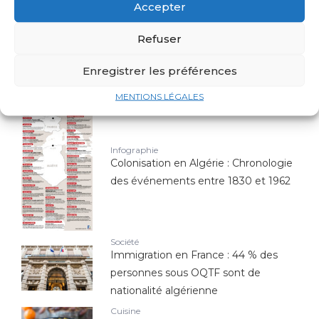
Top 10 des joueurs d'origine
Accepter
algérienne qui ont marqué l'histoire
de l'Équipe de France
Refuser
Économie
Enregistrer les préférences
Canadair : est-il la seule arme contre
les feux de forêts ?
MENTIONS LÉGALES
Infographie
Colonisation en Algérie : Chronologie
des événements entre 1830 et 1962
Société
Immigration en France : 44 % des
personnes sous OQTF sont de
nationalité algérienne
Cuisine