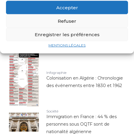
Sport
Accepter
Top 10 des joueurs d'origine
algérienne qui ont marqué l'histoire
Refuser
de l'Équipe de France
Enregistrer les préférences
Économie
Canadair : est-il la seule arme contre
MENTIONS LÉGALES
les feux de forêts ?
Infographie
Colonisation en Algérie : Chronologie
des événements entre 1830 et 1962
Société
Immigration en France : 44 % des
personnes sous OQTF sont de
nationalité algérienne