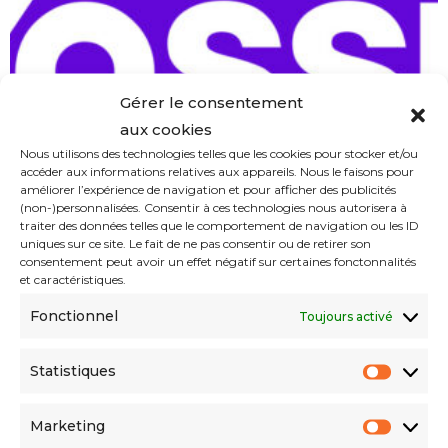
Gérer le consentement
aux cookies
Nous utilisons des technologies telles que les cookies pour stocker et/ou
accéder aux informations relatives aux appareils. Nous le faisons pour
améliorer l’expérience de navigation et pour afficher des publicités
(non-)personnalisées. Consentir à ces technologies nous autorisera à
traiter des données telles que le comportement de navigation ou les ID
uniques sur ce site. Le fait de ne pas consentir ou de retirer son
consentement peut avoir un effet négatif sur certaines fonctonnalités
et caractéristiques.
Yassir, la pépite de l’Algérie Tech qui
Fonctionnel
Toujours activé
veut conquérir le marché français
SAM GUEZ
01/24/2024
11/14/2024
Statistiques
Marketing
Les plus lus