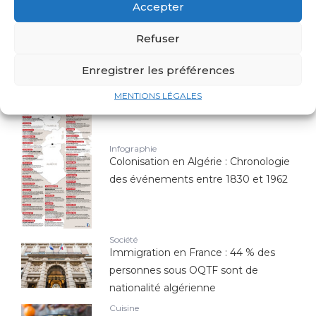
Top 10 des joueurs d'origine
Accepter
algérienne qui ont marqué l'histoire
de l'Équipe de France
Refuser
Économie
Enregistrer les préférences
Canadair : est-il la seule arme contre
les feux de forêts ?
MENTIONS LÉGALES
Infographie
Colonisation en Algérie : Chronologie
des événements entre 1830 et 1962
Société
Immigration en France : 44 % des
personnes sous OQTF sont de
nationalité algérienne
Cuisine