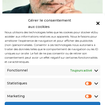
Gérer le consentement
aux cookies
Nous utilisons des technologies telles que les cookies pour stocker et/ou
accéder aux informations relatives aux appareils. Nous le faisons pour
améliorer l’expérience de navigation et pour afficher des publicités
(non-)personnalisées. Consentir à ces technologies nous autorisera à
traiter des données telles que le comportement de navigation ou les ID
uniques sur ce site. Le fait de ne pas consentir ou de retirer son
consentement peut avoir un effet négatif sur certaines fonctonnalités
et caractéristiques.
« J’ai rencontré l’assassin présumé de
Fonctionnel
Jean Sénac » (Hamid Grine)
Toujours activé
WALID MEBAREK
10/20/2023
12/04/2023
Statistiques
Les plus lus
Marketing
Sport