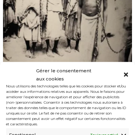
Gérer le consentement
aux cookies
Le roi des Pays-Bas demande pardon
Nous utilisons des technologies telles que les cookies pour stocker et/ou
pour le passé colonial et esclavagiste
accéder aux informations relatives aux appareils. Nous le faisons pour
améliorer l’expérience de navigation et pour afficher des publicités
de son pays
(non-)personnalisées. Consentir à ces technologies nous autorisera à
YACINE FARAH
07/06/2023
07/07/2023
traiter des données telles que le comportement de navigation ou les ID
uniques sur ce site. Le fait de ne pas consentir ou de retirer son
consentement peut avoir un effet négatif sur certaines fonctonnalités
et caractéristiques.
Fonctionnel
Toujours activé