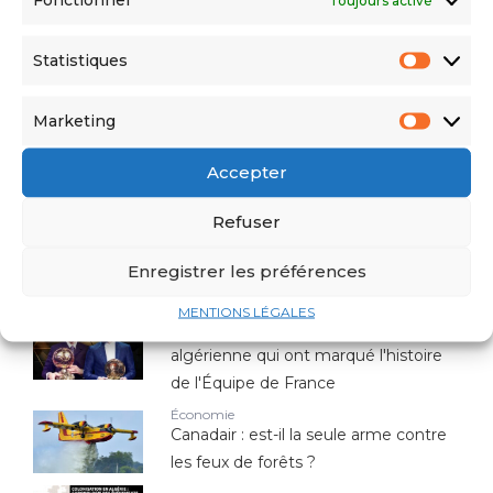
Statistiques
Marketing
Mort de Nahel : Le policier se justifie et le père
Accepter
réclame justice
Refuser
Les plus lus
Enregistrer les préférences
Sport
MENTIONS LÉGALES
Top 10 des joueurs d'origine
algérienne qui ont marqué l'histoire
de l'Équipe de France
Économie
Canadair : est-il la seule arme contre
les feux de forêts ?