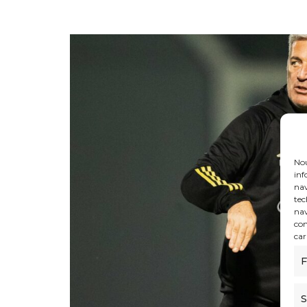
Nou
inf
nav
tec
nav
con
car
F
S