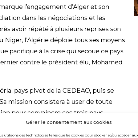
marque l’engagement d’Alger et son
iation dans les négociations et les
rès avoir répété à plusieurs reprises son
au Niger, l’Algérie déploie tous ses moyens
e pacifique à la crise qui secoue ce pays
 dernier contre le président élu, Mohamed
éria, pays pivot de la CEDEAO, puis se
Sa mission consistera à user de toute
asion pour convaincre ces trois pays
Gérer le consentement aux cookies
n militaire, en faveur d’un dialogue global
ation nigérienne.
s utilisons des technologies telles que les cookies pour stocker et/ou accéder au