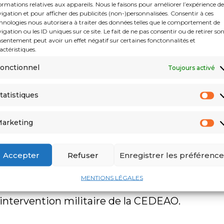
ormations relatives aux appareils. Nous le faisons pour améliorer l’expérience de
igation et pour afficher des publicités (non-)personnalisées. Consentir à ces
concertations »
avec les dirigeants desdits
hnologies nous autorisera à traiter des données telles que le comportement de
igation ou les ID uniques sur ce site. Le fait de ne pas consentir ou de retirer so
au Niger et les moyens de la prendre en
sentement peut avoir un effet négatif sur certaines fonctonnalités et
actéristiques.
 une solution politique qui évitera à ce
onctionnel
Toujours activé
es retombées d’une éventuelle escalade de
ué de son département repris par l’
APS
.
tatistiques
ire sera-t-elle abandonnée ?
arketing
 au Niger, l’Algérie n’a pas cessé
Accepter
Refuser
Enregistrer les préférence
par le dialogue. Bien qu’il ait condamné le
MENTIONS LÉGALES
le retour à la légitimité constitutionnelle,
 intervention militaire de la CEDEAO.