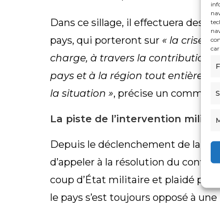
inf
nav
Dans ce sillage, il effectuera des
« 
tec
nav
pays, qui porteront sur
« la crise 
con
car
charge, à travers la contribution à
F
pays et à la région tout entière l
la situation »
, précise un communiq
S
La piste de l’intervention milita
M
Depuis le déclenchement de la crise
d’appeler à la résolution du conflit 
coup d’État militaire et plaidé pour 
le pays s’est toujours opposé à une