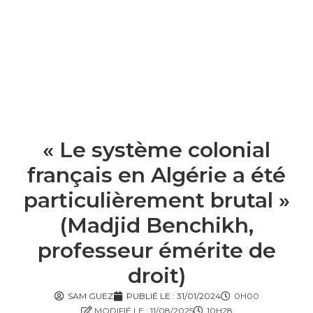
« Le système colonial
français en Algérie a été
particulièrement brutal »
(Madjid Benchikh,
professeur émérite de
droit)
SAM GUEZ
PUBLIÉ LE :
31/01/2024
0H00
MODIFIÉ LE : 11/08/2025
10H28