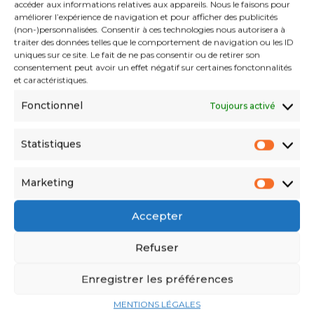
postindépendance ?
accéder aux informations relatives aux appareils. Nous le faisons pour
améliorer l’expérience de navigation et pour afficher des publicités
(non-)personnalisées. Consentir à ces technologies nous autorisera à
Je dis plus simplement que j’étais proche de Hocine
traiter des données telles que le comportement de navigation ou les ID
uniques sur ce site. Le fait de ne pas consentir ou de retirer son
Aït Ahmed et donc j’ai analysé et travaillé avec lui
consentement peut avoir un effet négatif sur certaines fonctonnalités
notamment sur la situation politique, économique et
et caractéristiques.
sociale de l’Algérie. Nous avions des analyses assez
Fonctionnel
Toujours activé
proches en ce qui concerne les systèmes politiques
autoritaires. Il était l’un des rares hommes politiques
Statistiques
algériens à mettre au centre de sa réflexion politique
la défense des droits humains, à voir la dimension
Marketing
universelle des droits humains et à dénoncer leur
manipulation. Il a écrit sa thèse de doctorat en droit
Accepter
sur les droits de l’Homme en Afrique, sur ce qu’il
Refuser
appelle « l’afro-fascisme ». C’est tout cela qui l’a
emmené à me demander d’être à ses côtés lors des
Enregistrer les préférences
grandes manifestations qu’il a organisées en Algérie.
MENTIONS LÉGALES