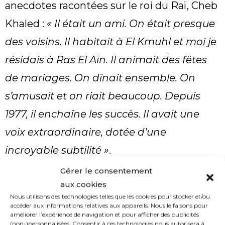
anecdotes racontées sur le roi du Raï, Cheb
Khaled :
« Il était un ami. On était presque
des voisins. Il habitait à El Kmuhl et moi je
résidais à Ras El Aïn. Il animait des fêtes
de mariages. On dînait ensemble. On
s’amusait et on riait beaucoup. Depuis
1977, il enchaîne les succès. Il avait une
voix extraordinaire, dotée d’une
incroyable subtilité »
.
Gérer le consentement
Mort de Cheb Hasni
aux cookies
Nous utilisons des technologies telles que les cookies pour stocker et/ou
Boualem a de très bons souvenirs, mais il
accéder aux informations relatives aux appareils. Nous le faisons pour
améliorer l’expérience de navigation et pour afficher des publicités
garde aussi en mémoire de douloureux
(non-)personnalisées. Consentir à ces technologies nous autorisera à