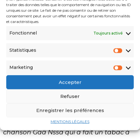
traiter des données telles que le comportement de navigation ou les ID
évènements. Il évoque l’assassinat de Cheb
uniques sur ce site. Le fait de ne pas consentir ou de retirer son
consentement peut avoir un effet négatif sur certaines fonctonnalités
Hasni de son vrai nom Hasni Chakroun, le
et caractéristiques.
29 septembre 1994 à l’âge de 26 ans.
«
Fonctionnel
Toujours activé
Notre première rencontre remonte à 1987.
Statistiques
Il venait d’enregistrer chez un ami l’album
où figurait en vedette la célèbre chanson
Marketing
El Berraka. Après cet album, nous avons
Accepter
commencé à enregistrer ensemble. Je lui
Refuser
proposais des thématiques. Je l’ai aidé à
faire sa première télévision. C’était au
Enregistrer les préférences
début des années 1990. Il a chanté la
MENTIONS LÉGALES
chanson Gaâ Nssa qui a fait un tabac à