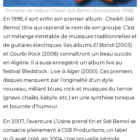
Pochette de l’album Cheikh Sidi Bemol (Samarkand, 1998).
En 1998, il sort enfin son premier album :
Cheikh Sidi
Bemol
, titre qui reprend le nom de son groupe. C’est
un mélange inimitable de musiques traditionnelles et
de guitares électriques. Ses albums
El Bandi
(2003)
et
Gourbi Rock
(2008) connaîtront un beau succès
en Algérie. Il a aussi enregistré un album live au
festival Bledstock :
Live à Alger
(2000). Ces premiers
disques marquent par l’originalité d’un style
nouveau, mêlant blues, rock et musiques du terroir
(gnawi, chaâbi, kabyle, etc.) en une synthèse tonique
et bourrée d’humour.
En 2007, l’aventure L’Usine prend fin et Sidi Bemol se
consacre pleinement à CSB Productions, un label
qu’il avait créé, en 2004. Une nouvelle période