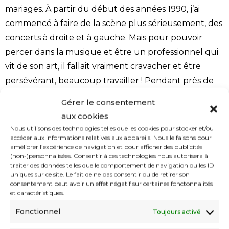
mariages. À partir du début des années 1990, j’ai
commencé à faire de la scène plus sérieusement, des
concerts à droite et à gauche. Mais pour pouvoir
percer dans la musique et être un professionnel qui
vit de son art, il fallait vraiment cravacher et être
persévérant, beaucoup travailler ! Pendant près de
dix ans, c’était très dur pour moi, la disette.
Gérer le consentement
Finalement, ça a commencé à marcher dès la sortie
aux cookies
du premier album. Aujourd’hui, la discographie du
Nous utilisons des technologies telles que les cookies pour stocker et/ou
groupe est riche d’une dizaine d’albums, sur lesquels
accéder aux informations relatives aux appareils. Nous le faisons pour
améliorer l’expérience de navigation et pour afficher des publicités
ont travaillé successivement une quarantaine de
(non-)personnalisées. Consentir à ces technologies nous autorisera à
traiter des données telles que le comportement de navigation ou les ID
musiciens ayant fait partie de l’équipe Cheikh Sidi
uniques sur ce site. Le fait de ne pas consentir ou de retirer son
Bemol.
consentement peut avoir un effet négatif sur certaines fonctonnalités
et caractéristiques.
Ce qui vous a permis d’explorer divers styles
Fonctionnel
Toujours activé
musicaux, même si CSB est considéré comme un