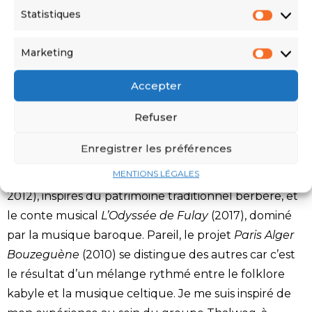
groupe de rock. Est-ce voulu de votre part ?
Statistiques
Oui, parce que j’aime beaucoup de styles musicaux
Marketing
différents, en vérité j’aime toutes les musiques. Ce qui
m’intéresse, c’est vraiment de faire à chaque fois des
Accepter
fusions, des mélanges, entre le rock, les musiques
Refuser
algériennes et celles du monde : celtique, indienne,
etc. Même quand on prend par exemple mon
Enregistrer les préférences
répertoire en kabyle, c’est très varié. Il y a une grande
MENTIONS LÉGALES
différence entre les
Chants Marins Kabyles
(2007 et
2012), inspirés du patrimoine traditionnel berbère, et
le conte musical
L’Odyssée de Fulay
(2017), dominé
par la musique baroque. Pareil, le projet
Paris Alger
Bouzeguène
(2010) se distingue des autres car c’est
le résultat d’un mélange rythmé entre le folklore
kabyle et la musique celtique. Je me suis inspiré de