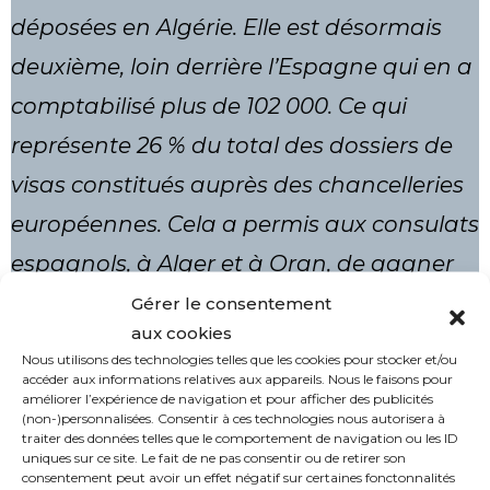
déposées en Algérie. Elle est désormais
deuxième, loin derrière l’Espagne qui en a
comptabilisé plus de 102 000. Ce qui
représente 26 % du total des dossiers de
visas constitués auprès des chancelleries
européennes. Cela a permis aux consulats
espagnols, à Alger et à Oran, de gagner
la bagatelle de 8,2 millions d’euros, contre
Gérer le consentement
aux cookies
3,2 millions d’euros encaissés par le réseau
Nous utilisons des technologies telles que les cookies pour stocker et/ou
consulaire français en Algérie (consulats
accéder aux informations relatives aux appareils. Nous le faisons pour
améliorer l’expérience de navigation et pour afficher des publicités
d’Alger, Oran, Annaba et Constantine).
(non-)personnalisées. Consentir à ces technologies nous autorisera à
traiter des données telles que le comportement de navigation ou les ID
L’Italie conclut le podium, avec près de 18
uniques sur ce site. Le fait de ne pas consentir ou de retirer son
consentement peut avoir un effet négatif sur certaines fonctonnalités