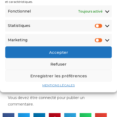
000 demandes réceptionnées et 1,4
et caractéristiques.
millions d’euros de frais générés.
Fonctionnel
Toujours activé
Statistiques
Cliquez sur le bouton pour télécharger
le .pdf
Marketing
Télécharger
Accepter
Refuser
#
Immigration algérienne
Enregistrer les préférences
Laisser un commentaire
MENTIONS LÉGALES
Vous devez être
connecté
pour publier un
commentaire.