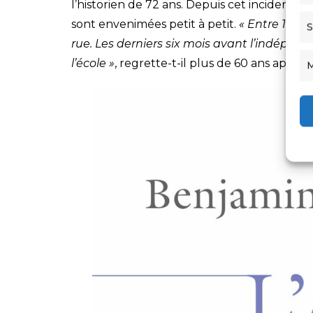
l’historien de 72 ans. Depuis cet incident, il
sont envenimées petit à petit.
« Entre 1960 
S
rue. Les derniers six mois avant l’indépend
l’école »
, regrette-t-il plus de 60 ans après.
M