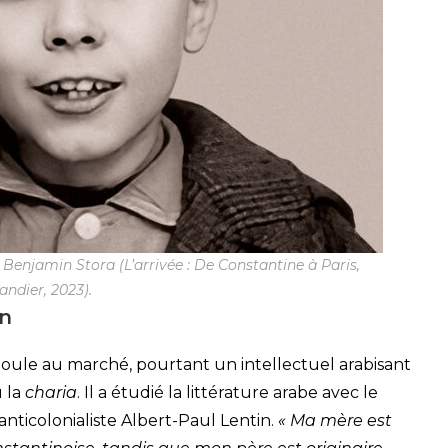
Benjamin Stora (L’arrivée : De Constantine à Paris,
landier, 2023).
on
oule au marché, pourtant un intellectuel arabisant
 la
charia
. Il a étudié la littérature arabe avec le
 anticolonialiste Albert-Paul Lentin.
« Ma mère est