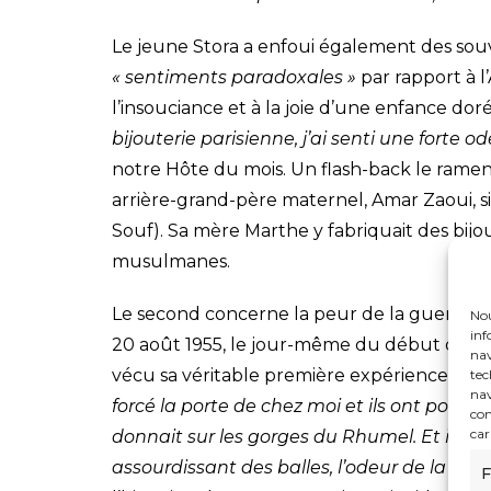
Le jeune Stora a enfoui également des souve
« sentiments paradoxales »
par rapport à l
l’insouciance et à la joie d’une enfance dor
bijouterie parisienne, j’ai senti une forte ode
notre Hôte du mois. Un flash-back le ramena
arrière-grand-père maternel, Amar Zaoui, s
Souf). Sa mère Marthe y fabriquait des bijo
musulmanes.
Le second concerne la peur de la guerre, qu
Nou
inf
20 août 1955, le jour-même du début de l’o
nav
vécu sa véritable première expérience trau
tec
nav
forcé la porte de chez moi et ils ont posit
con
car
donnait sur les gorges du Rhumel. Et ils o
assourdissant des balles, l’odeur de la po
F