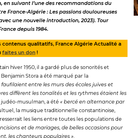
on, en suivant l’une des recommandations du
titre France-Algérie : Les passions douloureuses
avec une nouvelle introduction, 2023). Tour
 France depuis 1984.
 contenus qualitatifs, France Algérie Actualité a
u
faites un don
!
ain hiver 1950, il a gardé plus de sonorités et
 Benjamin Stora a été marqué par la
faufilaient entre les murs des écoles juives et
res diffèrent les tonalités et les rythmes étaient les
ier judéo-musulman, a été
« bercé en alternance par
cultuel, la musique traditionnelle constantinoise,
sserrait les liens entre toutes les populations de
oncisions et de mariages, de belles occasions pour
nt, les chanteurs populaires »
.