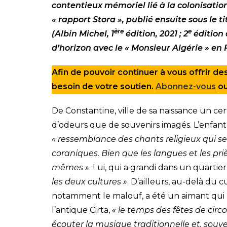
contentieux mémoriel lié à la colonisati
« rapport Stora », publié ensuite sous le 
ère
e
(Albin Michel, 1
édition, 2021 ; 2
édition 
d’horizon avec le « Monsieur Algérie » en
Afin de pouvoir continuer à vous offrir des
besoin de votre soutien.
Abonnez-vous
o
De Constantine, ville de sa naissance un cert
d’odeurs que de souvenirs imagés. L’enfant
« ressemblance des chants religieux qui se 
coraniques. Bien que les langues et les priè
mêmes »
. Lui, qui a grandi dans un quart
les deux cultures »
. D’ailleurs, au-delà du 
notamment le malouf, a été un aimant qui re
l’antique Cirta,
« le temps des fêtes de circ
écouter la musique traditionnelle et, souve