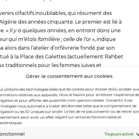
nirs olfactifs inoubliables, qui résument des
’Algérie des années cinquante. Le premier est lié à
ée.
« Il y a quelques années, en entrant dans une
ur qui m’étais familière ; celle de l’or »
, indique
 alors dans l’atelier d’orfèvrerie fondé par son
itué à la Place des Galettes (actuellement Rahbet
ux traditionnels pour les femmes juives et
Gérer le consentement aux cookies
i a été incarné par une odeur très particulière. Le
s utilisons des technologies telles que les cookies pour stocker et/ou accéder au
ormations relatives aux appareils. Nous le faisons pour améliorer l’expérience de
ffensive du Nord-Constantinois, le gamin de 5 ans a
igation et pour afficher des publicités (non-)personnalisées. Consentir à ces
matisante de la guerre.
« Les militaires français ont
hnologies nous autorisera à traiter des données telles que le comportement de
igation ou les ID uniques sur ce site. Le fait de ne pas consentir ou de retirer so
ionné des mitrailleuses dans notre appartement, qui
sentement peut avoir un effet négatif sur certaines fonctonnalités et
actéristiques.
nt commencé à tirer. Sans parler du bruit
udre m’a singulièrement frappé »
, a raconté
onctionnel
Toujours activé