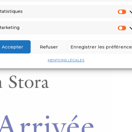
 sortira rarement dans son quartier. Puis, les choses se
et 1962, on a été confiné, on ne sortait plus dans la
tatistiques
ance de l’Algérie, je ne partais même plus à
arketing
Accepter
Refuser
Enregistrer les préférence
MENTIONS LÉGALES