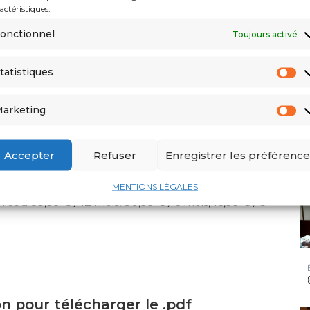
actéristiques.
onctionnel
Toujours activé
tatistiques
arketing
te Audin. Mathématicien et militant humaniste, à la
tion de son père. Ce dernier, jeune professeur de
te algérien, a pris part à la lutte pour
Accepter
Refuser
Enregistrer les préférence
 d’être kidnappé,...
MENTIONS LÉGALES
 59,99 € / 12 mois, 30,99 € / 6 mois, 16,99 € / 3
on pour télécharger le .pdf