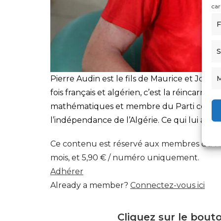
car
F
S
M
Pierre Audin est le fils de Maurice et Joset
fois français et algérien, c’est la réincarna
mathématiques et membre du Parti communis
l’indépendance de l’Algérie. Ce qui lui a valu
Ce contenu est réservé aux membres du niveau
mois, et 5,90 € / numéro uniquement.
Adhérer
Already a member?
Connectez-vous ici
Cliquez sur le bout