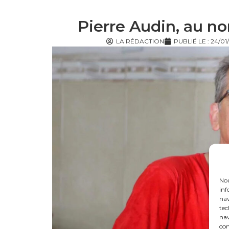
Pierre Audin, au n
LA RÉDACTION
PUBLIÉ LE :
24/01
Nou
inf
nav
tec
nav
con