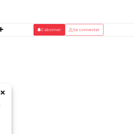
S’abonner
Se connecter
x
n