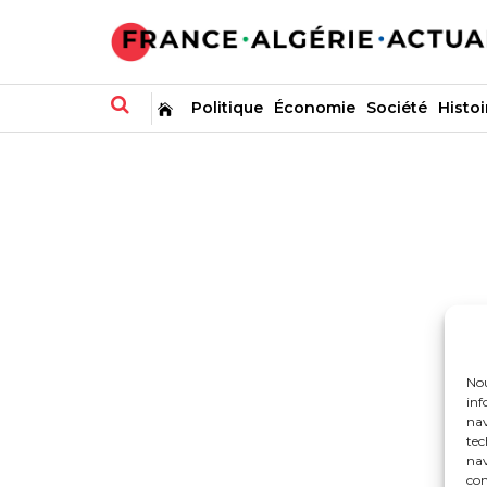
Politique
Économie
Société
Histoi
Nou
inf
nav
tec
nav
con