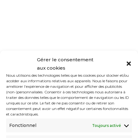
Gérer le consentement
Membership Information
aux cookies
Nous utilisons des technologies telles que les cookies pour stocker et/ou
You have selected the
59,99 € / 12 mois
membership
accéder aux informations relatives aux appareils. Nous le faisons pour
level.
améliorer l’expérience de navigation et pour afficher des publicités
(non-)personnalisées. Consentir à ces technologies nous autorisera à
Le tarif d’adhésion est de
59.99€
.
traiter des données telles que le comportement de navigation ou les ID
uniques sur ce site. Le fait de ne pas consentir ou de retirer son
consentement peut avoir un effet négatif sur certaines fonctonnalités
L’adhésion expire après 12 Mois.
et caractéristiques.
Fonctionnel
Toujours activé
Informations du compte