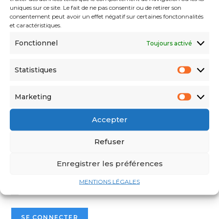
uniques sur ce site. Le fait de ne pas consentir ou de retirer son
consentement peut avoir un effet négatif sur certaines fonctonnalités
et caractéristiques.
Fonctionnel
Toujours activé
Statistiques
Marketing
Identifiant ou adresse e-mail
Accepter
Mot de passe
Refuser
Enregistrer les préférences
Voir mot de passe
MENTIONS LÉGALES
Se souvenir de moi