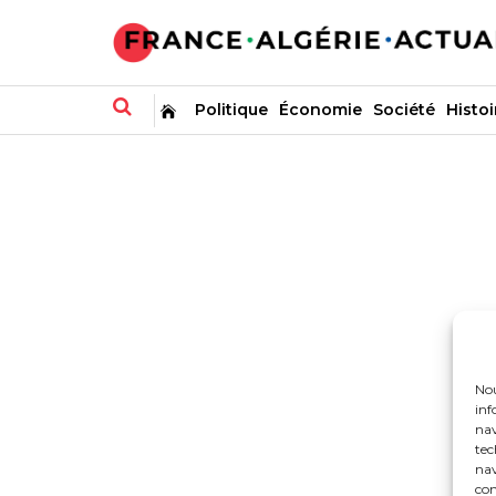
Politique
Économie
Société
Histoi
Nou
inf
nav
tec
nav
con