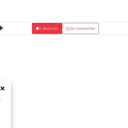
S’abonner
Se connecter
x
n