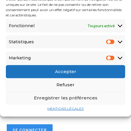
uniques sur ce site. Le fait de ne pas consentir ou de retirer son
consentement peut avoir un effet négatif sur certaines fonctonnalités
et caractéristiques.
Fonctionnel
Toujours activé
Statistiques
Marketing
Identifiant ou adresse e-mail
Accepter
Mot de passe
Refuser
Enregistrer les préférences
Voir mot de passe
MENTIONS LÉGALES
Se souvenir de moi